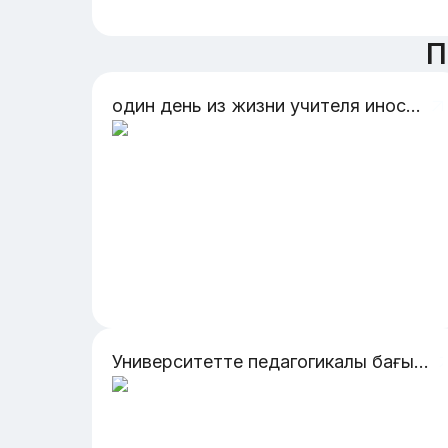
П
один день из жизни учителя иностранного языка
Университетте педагогикалық бағыттағы кадр даярлаудың қазіргі жағдайы және дамуы