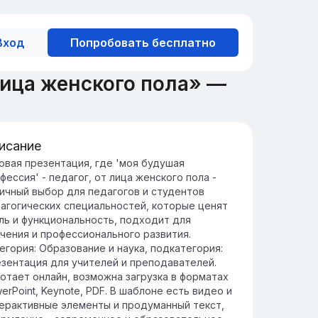
Вход
Попробовать бесплатно
лица женского пола» —
исание
чему я выбрала профессию
овая презентация, где 'моя будушая
фессия' - педагог, от лица женского пола -
дагога
ичный выбор для педагогов и студентов
офессия педагога позволяет формировать
агогических специальностей, которые ценят
дущее поколение, передавая знания и
ль и функциональность, подходит для
нности, которые помогут ученикам в их
чения и профессионального развития.
чностном и профессиональном росте.
егория: Образование и наука, подкатегория:
бота в образовании даёт возможность
зентация для учителей и преподавателей.
стоянно учиться и развиваться самому,
отает онлайн, возможна загрузка в форматах
алкиваясь с новыми вызовами и находя
erPoint, Keynote, PDF. В шаблоне есть видео и
орческие решения для их преодоления.
ерактивные элементы и продуманный текст,