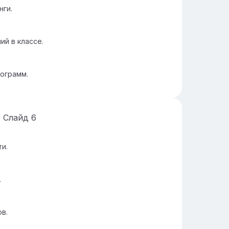
нги.
й в классе.
ограмм.
Слайд
6
и.
.
в.