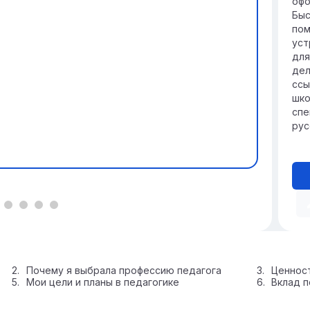
офо
Быс
пом
уст
для
дел
ссы
шко
спе
рус
Почему я выбрала профессию педагога
Ценност
Мои цели и планы в педагогике
Вклад п