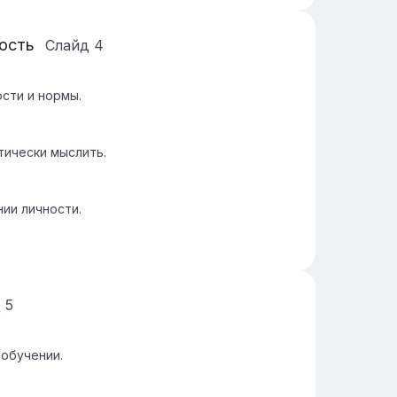
ность
Слайд
4
сти и нормы.
тически мыслить.
ии личности.
д
5
обучении.