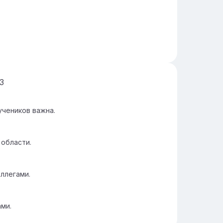
3
учеников важна.
 области.
ллегами.
ми.