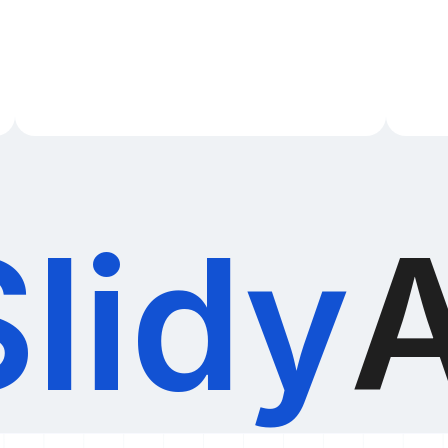
Slidy
A