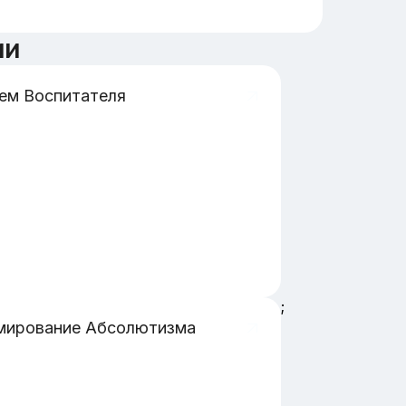
ии
ем Воспитателя
;
мирование Абсолютизма