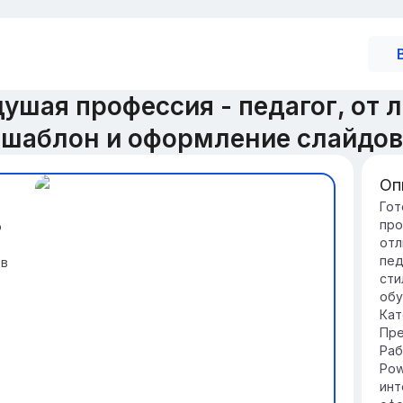
ушая профессия - педагог, от 
шаблон и оформление слайдов
Оп
По
Гот
про
о
пе
отл
Пр
пед
 в
бу
сти
це
обу
ли
Кат
Ра
Пре
по
Раб
ст
Pow
тв
инт