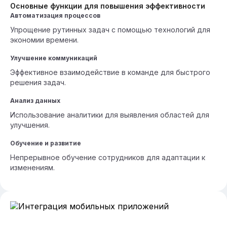
Основные функции для повышения эффективности
Автоматизация процессов
Упрощение рутинных задач с помощью технологий для
экономии времени.
Улучшение коммуникаций
Эффективное взаимодействие в команде для быстрого
решения задач.
Анализ данных
Использование аналитики для выявления областей для
улучшения.
Обучение и развитие
Непрерывное обучение сотрудников для адаптации к
изменениям.