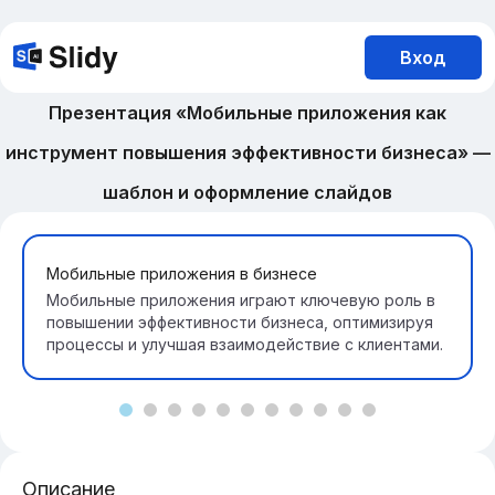
Вход
Презентация «Мобильные приложения как
инструмент повышения эффективности бизнеса» —
шаблон и оформление слайдов
Мобильные приложения в бизнесе
Мобильные приложения играют ключевую роль в
повышении эффективности бизнеса, оптимизируя
процессы и улучшая взаимодействие с клиентами.
Описание