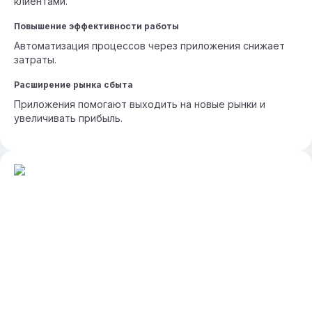
клиентами.
Повышение эффективности работы
Автоматизация процессов через приложения снижает
затраты.
Расширение рынка сбыта
Приложения помогают выходить на новые рынки и
увеличивать прибыль.