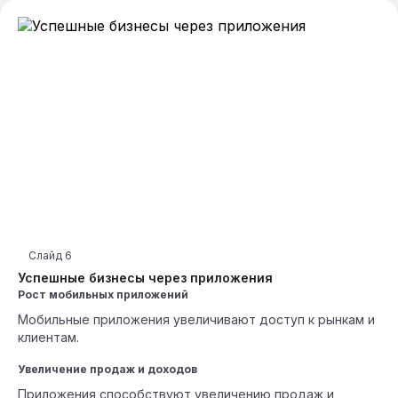
Слайд
6
Успешные бизнесы через приложения
Рост мобильных приложений
Мобильные приложения увеличивают доступ к рынкам и
клиентам.
Увеличение продаж и доходов
Приложения способствуют увеличению продаж и