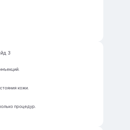
айд
3
инъекций.
стояния кожи.
колько процедур.