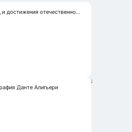
Клад и достижения отечественного учёного И. В.Мичорена в развитии селекции
;
рафия Данте Алигьери