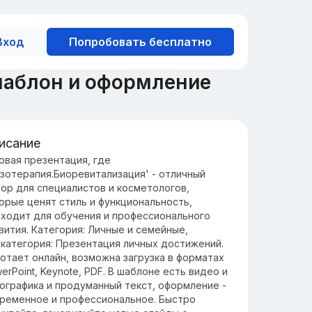
Вход
Попробовать бесплатно
шаблон и оформление
исание
едение в мезотерапию и
овая презентация, где
зотерапия.Биоревитализация' - отличный
оревитализацию
ор для специалистов и косметологов,
зотерапия и биоревитализация — это
орые ценят стиль и функциональность,
тоды омоложения кожи, которые
ходит для обучения и профессионального
лючают введение активных веществ под
вития. Категория: Личные и семейные,
жу для улучшения её состояния.
категория: Презентация личных достижений.
и процедуры способствуют увлажнению
отает онлайн, возможна загрузка в форматах
и, улучшению её текстуры и тонуса, а
erPoint, Keynote, PDF. В шаблоне есть видео и
кже стимулируют регенерацию клеток и
ографика и продуманный текст, оформление -
медление процессов старения.
ременное и профессиональное. Быстро