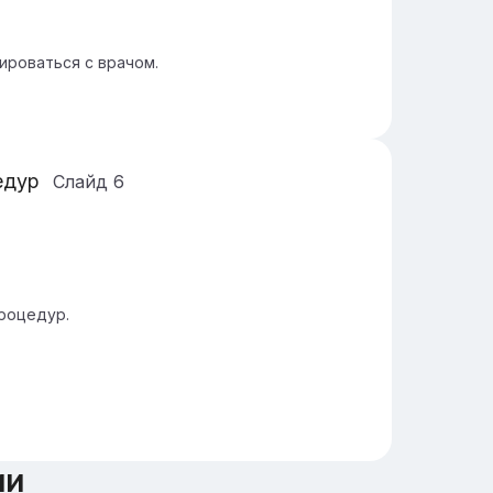
роваться с врачом.
едур
Слайд
6
роцедур.
ии