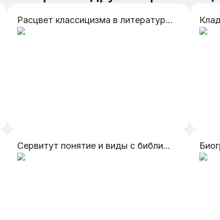
Расцвет классицизма в литературе и искусстве. Ж.Б.Мольер. Краткий биографический очерк
Сервитут понятие и виды с библиографией в конце
Биог