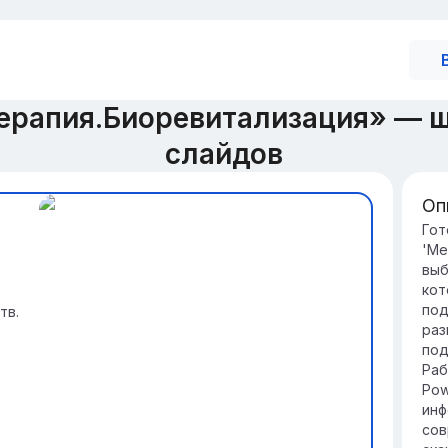
ерапия.Биоревитализация» — 
слайдов
Оп
Вв
Гот
'Ме
би
выб
Ме
кот
ме
под
тв.
вк
раз
ко
под
Эт
Раб
кож
Pow
та
инф
за
сов