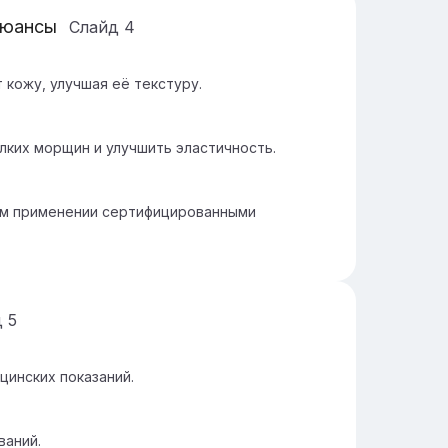
нюансы
Слайд
4
 кожу, улучшая её текстуру.
ких морщин и улучшить эластичность.
ом применении сертифицированными
д
5
инских показаний.
ваний.