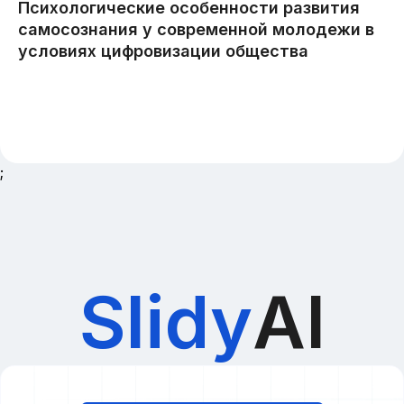
;
Slidy
AI