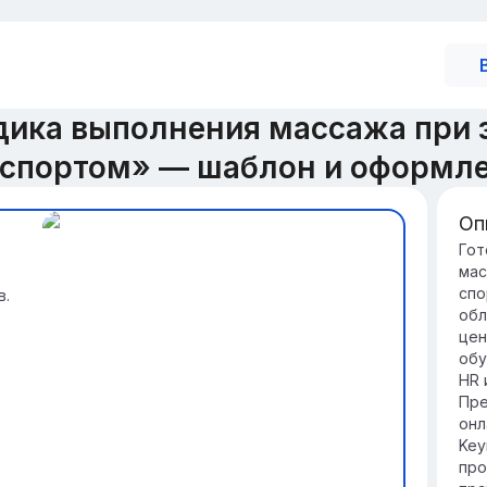
ика выполнения массажа при 
 спортом» — шаблон и оформл
Оп
Зн
Гот
мас
Ма
спо
в.
сп
обл
по
цен
пр
обу
Ре
HR 
ул
Пре
ст
онл
дл
Key
про