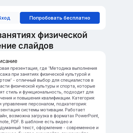
Вход
Попробовать бесплатно
занятиях физической
ение слайдов
исание
ачимость массажа в спорте
овая презентация, где 'Методика выполнения
сажа при занятиях физической культурой и
ссаж улучшает восстановление мышц,
ртом' - отличный выбор для специалистов в
особствует снижению травматизма и
асти физической культуры и спорта, которые
вышает общую физическую
ят стиль и функциональность, подходит для
оизводительность спортсменов.
чения и повышения квалификации. Категория:
гулярные сеансы массажа способствуют
и управление персоналом, подкатегория:
учшению кровообращения, снижению
зентация системы мотивации. Работает
ресса и увеличению гибкости, что важно
айн, возможна загрузка в форматах PowerPoint,
я успешных спортивных тренировок.
note, PDF. В шаблоне есть видео и
думанный текст, оформление - современное и