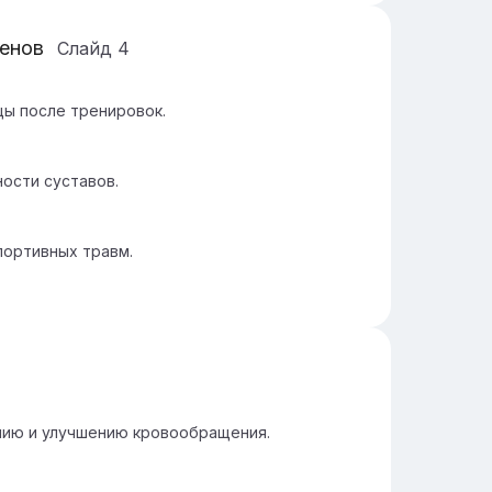
енов
Слайд
4
ы после тренировок.
ости суставов.
портивных травм.
нию и улучшению кровообращения.