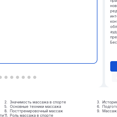
пра
нов
ред
инт
кон
обл
ауд
пре
Бес
Значимость массажа в спорте
История
Основные техники массажа
Подгото
Посттренировочный массаж
Массаж 
ти
Роль массажа в спорте