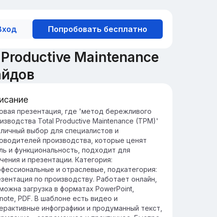
Вход
Попробовать бесплатно
Productive Maintenance
айдов
исание
едение в TPM: Основы и
овая презентация, где 'метод бережливого
изводства Total Productive Maintenance (TPM)'
ачимость
тличный выбор для специалистов и
 (Total Productive Maintenance) - это
оводителей производства, которые ценят
тодология, направленная на повышение
ль и функциональность, подходит для
фективности производственных
чения и презентации. Категория:
оцессов и минимизацию потерь.
фессиональные и отраслевые, подкатегория:
ачимость TPM заключается в его
зентация по производству. Работает онлайн,
особности улучшать производительность,
можна загрузка в форматах PowerPoint,
дежность оборудования и вовлекать всех
note, PDF. В шаблоне есть видео и
трудников в процесс улучшения.
ерактивные инфографики и продуманный текст,