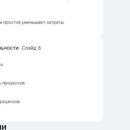
и простоя уменьшают затраты.
льности
Слайд
6
ь.
ь процессов.
процессов.
ии