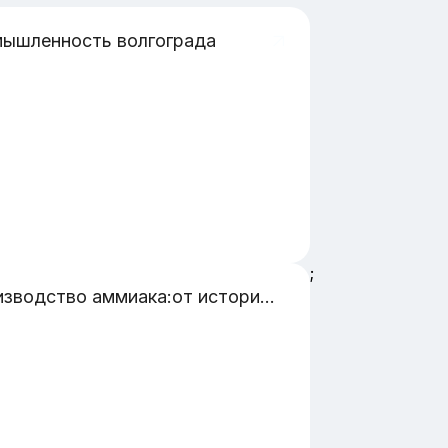
ышленность волгограда
;
Производство аммиака:от истории до современности. 1история развития производства. 2современные технологии. 3 применение аммиака в промышленности (белое