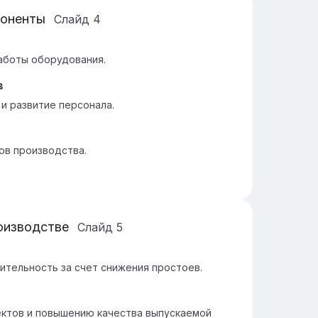
поненты
Слайд
4
м
аботы оборудования.
в
и развитие персонала.
ов производства.
оизводстве
Слайд
5
тельность за счет снижения простоев.
тов и повышению качества выпускаемой