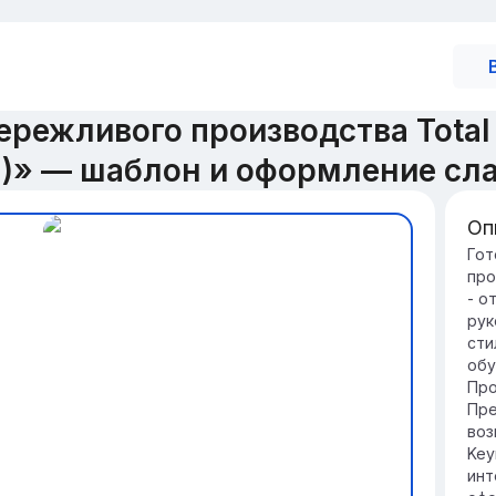
режливого производства Total 
)» — шаблон и оформление сл
Оп
Вв
Гот
про
Зн
- о
TPM
рук
ме
сти
эф
обу
пр
Про
Зн
Пре
сп
воз
на
Key
со
инт