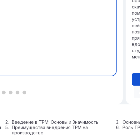
офо
ска
пом
уст
ней
поз
пря
вдо
сту
мен
Введение в TPM: Основы и Значимость
Основн
ы
Преимущества внедрения TPM на
Роль T
производстве