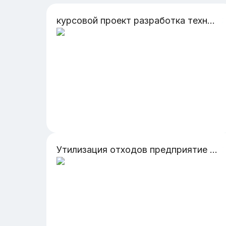
курсовой проект разработка технологических процесса изготовление детали кроьцо
Утилизация отходов предприятие химической промышленности Как удаляются химические отходы