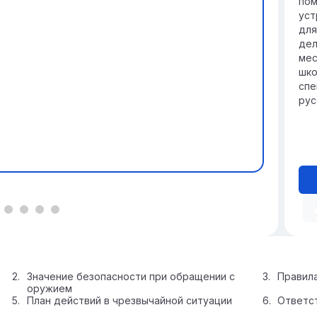
пом
уст
для
дел
мес
шко
спе
рус
Значение безопасности при обращении с
Правила
оружием
План действий в чрезвычайной ситуации
Ответст