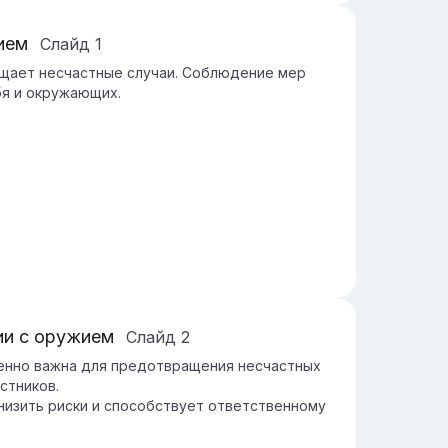
ием
Слайд
1
щает несчастные случаи. Соблюдение мер
бя и окружающих.
ии с оружием
Слайд
2
енно важна для предотвращения несчастных
стников.
изить риски и способствует ответственному