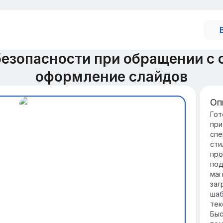
езопасности при обращении с
оформление слайдов
Оп
Зн
Гот
при
об
спе
Бе
сти
жи
про
не
под
бе
маг
Со
заг
сн
шаб
от
тек
лю
Быс