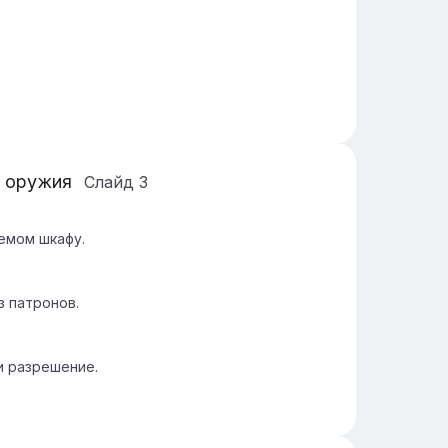
и оружия
Слайд
3
емом шкафу.
з патронов.
и разрешение.