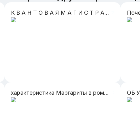
К В А Н Т О В А Я М А Г И С Т Р А Л Ь Н А Я С Е Т Ь
характеристика Маргариты в романе Булгакова Мастер и Маргарита