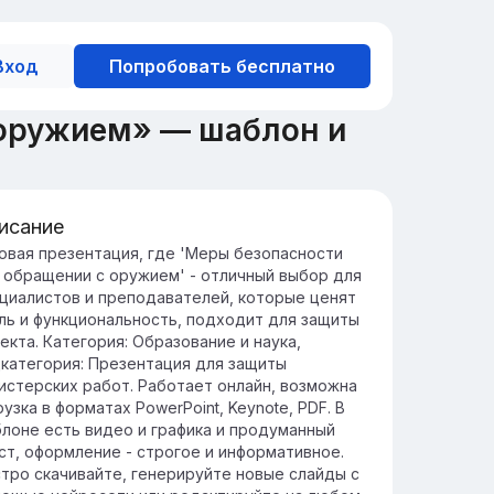
Вход
Попробовать бесплатно
 оружием» — шаблон и
исание
ачение безопасности при
овая презентация, где 'Меры безопасности
 обращении с оружием' - отличный выбор для
ращении с оружием
циалистов и преподавателей, которые ценят
зопасность при обращении с оружием
ль и функциональность, подходит для защиты
зненно важна для предотвращения
екта. Категория: Образование и наука,
счастных случаев и обеспечения
категория: Презентация для защиты
зопасности всех участников.
истерских работ. Работает онлайн, возможна
блюдение правил безопасности помогает
рузка в форматах PowerPoint, Keynote, PDF. В
изить риски и способствует
лоне есть видео и графика и продуманный
ветственному использованию оружия в
ст, оформление - строгое и информативное.
бых условиях.
тро скачивайте, генерируйте новые слайды с