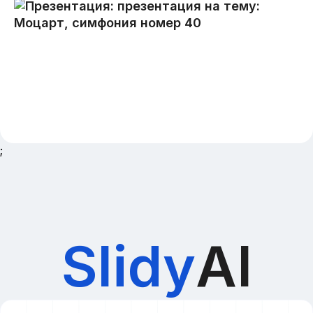
;
Slidy
AI