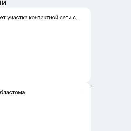
ии
Расчет участка контактной сети станции Дивизионная с заменой опор и оценкой риска их отказа
;
областома