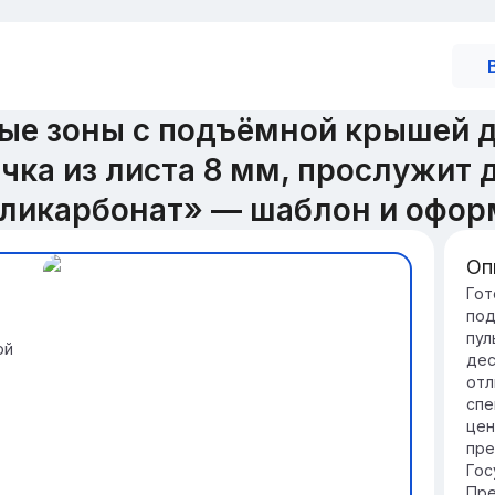
е зоны с подъёмной крышей д
ечка из листа 8 мм, прослужит
ликарбонат» — шаблон и офор
Оп
Вв
Гот
под
от
пул
ой
Ма
дес
по
отл
уд
спе
от
цен
Со
пре
ул
Гос
пр
Пре