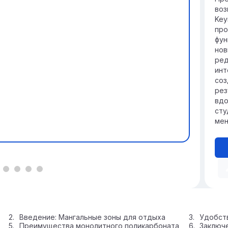
ко
воз
Key
про
фун
нов
ред
инт
соз
рез
вдо
сту
мен
Введение: Мангальные зоны для отдыха
Удобст
Преимущества монолитного поликарбоната
Заключе