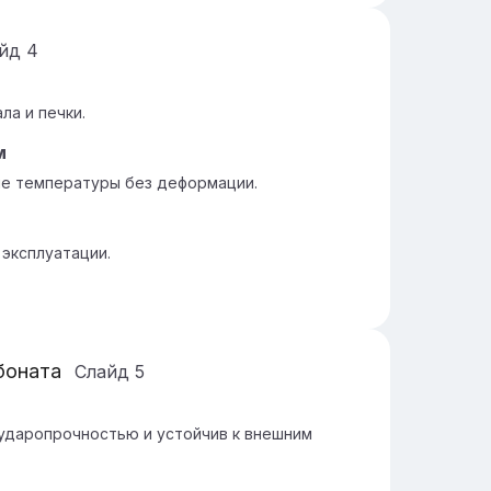
айд
4
ла и печки.
м
ие температуры без деформации.
 эксплуатации.
боната
Слайд
5
ударопрочностью и устойчив к внешним