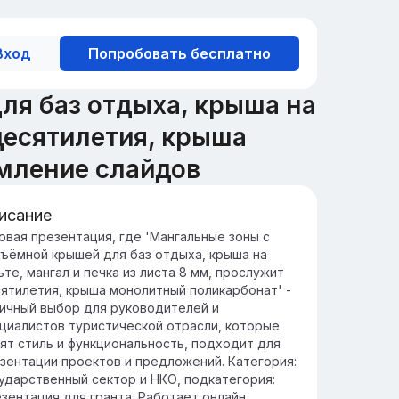
Вход
Попробовать бесплатно
ля баз отдыха, крыша на
 десятилетия, крыша
мление слайдов
исание
едение: Мангальные зоны для
овая презентация, где 'Мангальные зоны с
ъёмной крышей для баз отдыха, крыша на
дыха
ьте, мангал и печка из листа 8 мм, прослужит
нгальные зоны становятся все более
ятилетия, крыша монолитный поликарбонат' -
пулярными в базах отдыха, предлагая
ичный выбор для руководителей и
обное место для приготовления пищи на
циалистов туристической отрасли, которые
крытом воздухе и общения.
ят стиль и функциональность, подходит для
здание мангальных зон способствует
зентации проектов и предложений. Категория:
учшению инфраструктуры баз отдыха,
ударственный сектор и НКО, подкатегория:
ивлекая больше посетителей и увеличивая
зентация для гранта. Работает онлайн,