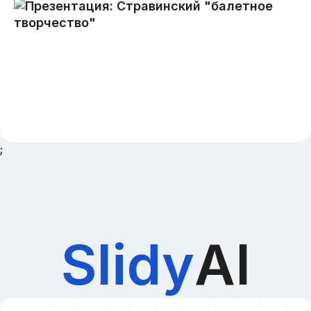
;
Slidy
AI