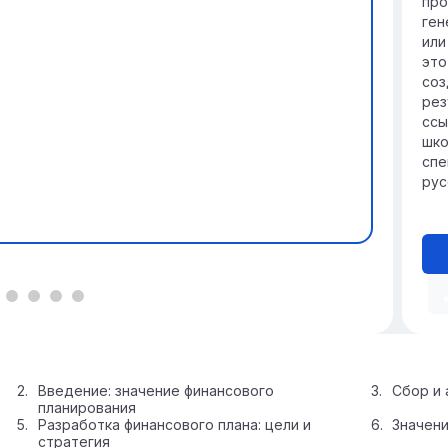
про
ген
или
это
соз
рез
ссы
шко
спе
рус
Введение: значение финансового
Сбор и 
планирования
Разработка финансового плана: цели и
Значени
стратегия