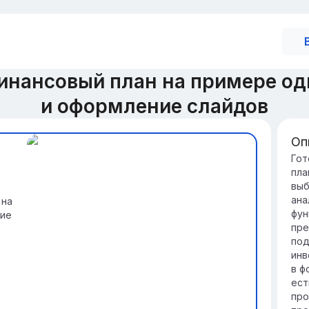
инансовый план на примере од
и оформление слайдов
Оп
Вв
Гот
пла
пл
выб
Ли
ана
 на
эф
фун
ние
ра
пре
бе
под
По
инв
со
в ф
по
ест
не
про