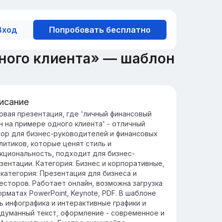
Вход
Попробовать бесплатно
ного клиента» — шаблон
исание
едение: значение финансового
овая презентация, где 'личный финансовый
н на примере одного клиента' - отличный
анирования
ор для бизнес-руководителей и финансовых
чное финансовое планирование помогает
литиков, которые ценят стиль и
фективно управлять доходами и
кциональность, подходит для бизнес-
сходами, обеспечивая стабильность и
зентации. Категория: Бизнес и корпоративные,
зопасность в будущем.
категория: Презентация для бизнеса и
нимание своих финансовых целей и
есторов. Работает онлайн, возможна загрузка
здание стратегии их достижения
орматах PowerPoint, Keynote, PDF. В шаблоне
зволяет минимизировать риски и избежать
ь инфографика и интерактивные графики и
ожиданных финансовых трудностей.
думанный текст, оформление - современное и