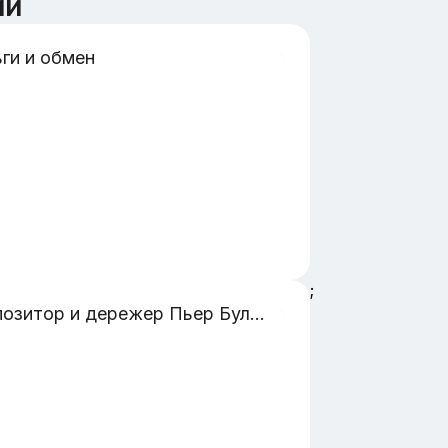
ии
ги и обмен
;
Композитор и дережер Пьер Булез