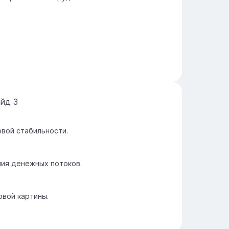
айд
3
овой стабильности.
ия денежных потоков.
овой картины.