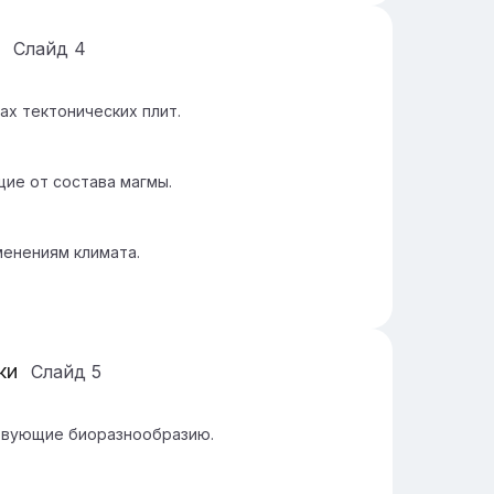
Слайд
4
ах тектонических плит.
ие от состава магмы.
енениям климата.
ки
Слайд
5
ствующие биоразнообразию.