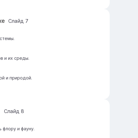
ке
Слайд
7
истемы.
в и их среды.
ой и природой.
а
Слайд
8
 флору и фауну.