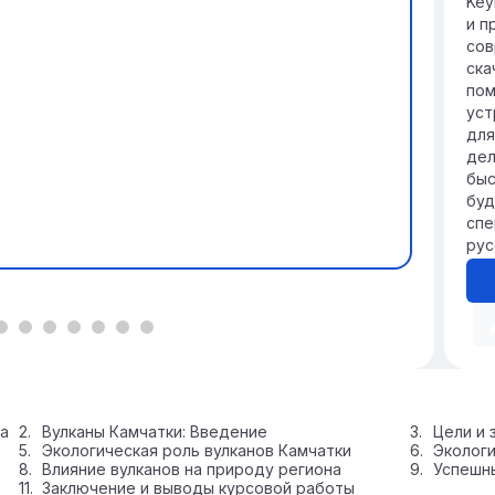
Key
и п
сов
ска
пом
уст
для
дел
быс
буд
спе
рус
за
Вулканы Камчатки: Введение
Цели и 
Экологическая роль вулканов Камчатки
Экологи
Влияние вулканов на природу региона
Успешны
Заключение и выводы курсовой работы