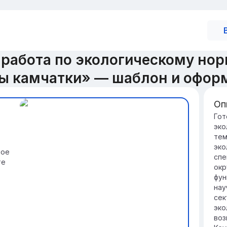
 работа по экологическому нор
ны камчатки» — шаблон и офор
Оп
Ву
Гот
эко
Ка
тем
по
эко
ва
ное
спе
по
те
окр
Из
фун
на
нау
ка
сек
по
эко
воз