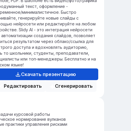
note, PDF. В шаблоне есть видео/фото/графика
родуманный текст, оформление -
ременное/минималистичное. Быстро
чивайте, генерируйте новые слайды с
ощью нейросети или редактируйте на любом
ройстве. Slidy AI - это интеграция нейросети
 автоматизации создания слайдов, позволяет
иться результатом через облако/ссылка для
трого доступа и вдохновлять аудиторию,
ь то школьники, студенты, преподаватели,
циалисты или топ-менеджеры. Бесплатно и на
ском языке!
Скачать презентацию
Редактировать
Сгенерировать
задачи курсовой работы
ческое нормирование вулканов
е практики управления рисками