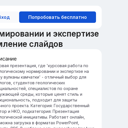
Вход
Попробовать бесплатно
мировании и экспертизе
мление слайдов
исание
лканы Камчатки: Введение
овая презентация, где 'курсовая работа по
логическому нормировании и экспертизе на
мчатка славится своими активными и
у вулканы камчатки' - отличный выбор для
тухшими вулканами, которые играют
логов, студентов геологических
жную роль в формировании ландшафта
циальностей, специалистов по охране
луострова и его биоразнообразия.
ужающей среды, которые ценят стиль и
учение вулканов Камчатки важно как для
кциональность, подходит для защиты
уки, так и для предупреждения природных
чного проекта. Категория: Государственный
тастроф, что делает их объектом
тор и НКО, подкатегория: Презентация
стоянного внимания ученых.
логической инициативы. Работает онлайн,
можна загрузка в форматах PowerPoint,