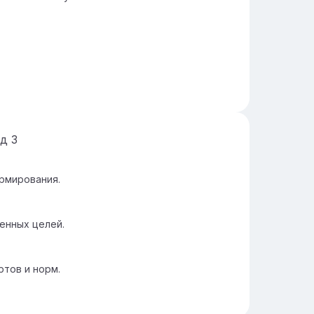
йд
3
рмирования.
енных целей.
тов и норм.