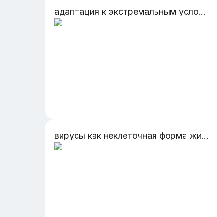
адаптация к экстремальным условиям севера нормальная физиология
вирусы как неклеточная форма жизни и их значение борьба с вирусными заболеваниями