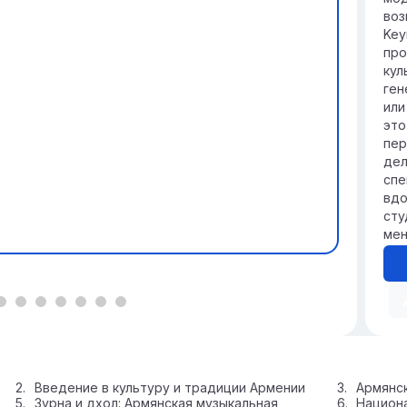
та
воз
по
Key
про
кул
ген
или
это
пер
дел
спе
вдо
сту
мен
Введение в культуру и традиции Армении
Армянс
Зурна и дхол: Армянская музыкальная
Национа