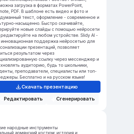
нцы, которые передаются из поколения в
можна загрузка в форматах PowerPoint,
коление.
note, PDF. В шаблоне есть видео и фото и
думанный текст, оформление - современное и
ьтурно-насыщенно. Быстро скачивайте,
ерируйте новые слайды с помощью нейросети
 редактируйте на любом устройстве. Slidy AI -
 инновационная поддержка нейросетью для
сонализации презентаций, позволяет
иться результатом через
циализированную ссылку через мессенджер и
хновлять аудиторию, будь то школьники,
денты, преподаватели, специалисты или топ-
еджеры. Бесплатно и на русском языке!
Скачать презентацию
Редактировать
Сгенерировать
кие народные инструменты
льный армянский костюм: история и