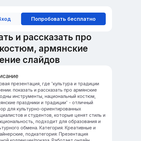
Вход
Попробовать бесплатно
ть и рассказать про
костюм, армянские
ение слайдов
исание
едение в культуру и традиции
овая презентация, где 'культура и традиции
ении. показать и рассказать про армянские
мении
одны инструменты, национальный костюм,
мения известна своим богатым
янские праздники и традиции' - отличный
льтурным наследием, включающим
ор для культурно-ориентированных
евние памятники, уникальную архитектуру
циалистов и студентов, которые ценят стиль и
традиционные ремесла.
кциональность, подходит для образования и
адиции Армении отражают ее
ьтурного обмена. Категория: Креативные и
оговековую историю и разнообразие,
айнерские, подкатегория: Презентация
лючая праздники, кухню и народные
ной коллекции/показа. Работает онлайн,