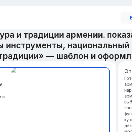
ура и традиции армении. показа
ы инструменты, национальный 
 традиции» — шаблон и оформл
Оп
Вв
Гот
арм
й
Ар
нар
Ар
арм
и и
ку
выб
др
спе
и 
фун
Тр
кул
мн
диз
вк
мод