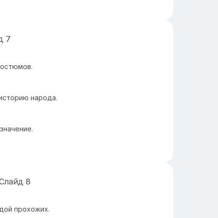
йд
7
костюмов.
историю народа.
значение.
Слайд
8
дой прохожих.