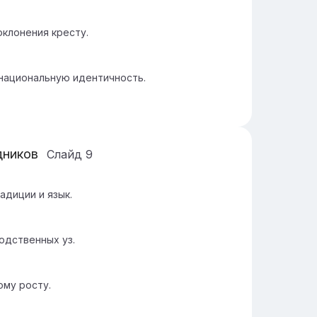
клонения кресту.
 национальную идентичность.
дников
Слайд
9
адиции и язык.
одственных уз.
ому росту.