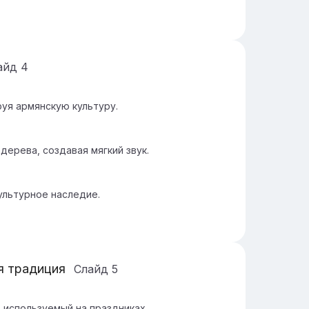
айд
4
руя армянскую культуру.
дерева, создавая мягкий звук.
ультурное наследие.
я традиция
Слайд
5
 используемый на праздниках.