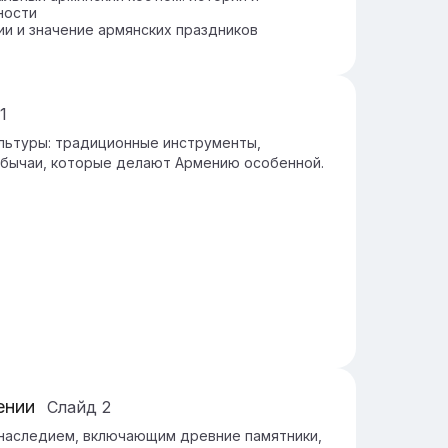
ности
и и значение армянских праздников
1
льтуры: традиционные инструменты,
обычаи, которые делают Армению особенной.
ении
Слайд
2
 наследием, включающим древние памятники,