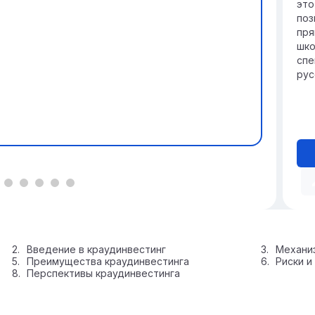
это
поз
пря
шко
спе
рус
Введение в краудинвестинг
Механи
Преимущества краудинвестинга
Риски и
Перспективы краудинвестинга