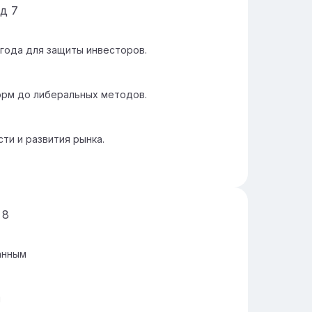
йд
7
 года для защиты инвесторов.
орм до либеральных методов.
ти и развития рынка.
д
8
анным
и