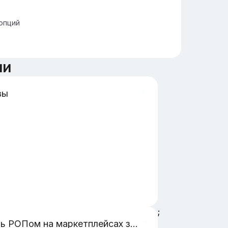
опций
ии
вы
;
Стань РОПом на маркетплейсах за 8 недель!