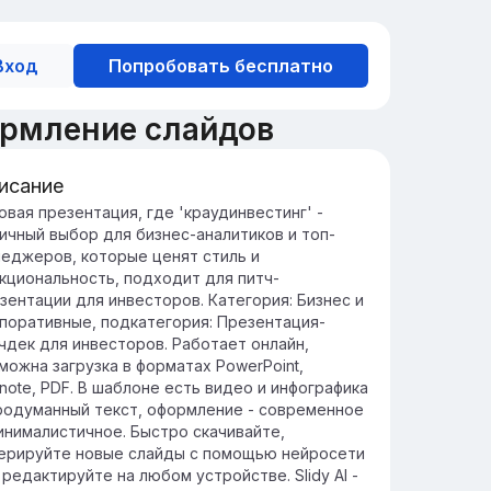
Вход
Попробовать бесплатно
ормление слайдов
исание
едение в краудинвестинг
овая презентация, где 'краудинвестинг' -
ичный выбор для бизнес-аналитиков и топ-
аудинвестинг - это форма коллективного
еджеров, которые ценят стиль и
нансирования, где множество инвесторов
кциональность, подходит для питч-
ладывают небольшие суммы в стартапы и
зентации для инвесторов. Категория: Бизнес и
оекты через онлайн-платформы.
поративные, подкатегория: Презентация-
тория краудинвестинга начинается с
чдек для инвесторов. Работает онлайн,
явления первых онлайн-платформ в 2000-х
можна загрузка в форматах PowerPoint,
дах, что позволило малым предприятиям
note, PDF. В шаблоне есть видео и инфографика
ивлекать капитал напрямую от частных
родуманный текст, оформление - современное
весторов.
инималистичное. Быстро скачивайте,
ерируйте новые слайды с помощью нейросети
 редактируйте на любом устройстве. Slidy AI -