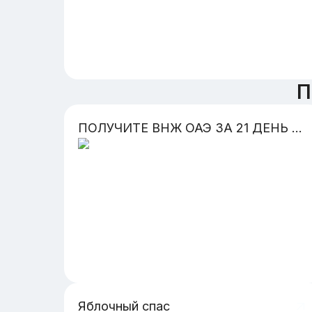
П
ПОЛУЧИТЕ ВНЖ ОАЭ ЗА 21 ДЕНЬ Все типы виз: фриланс, рабочая, золотая, для инвестора, семейная, студенческая!
Яблочный спас