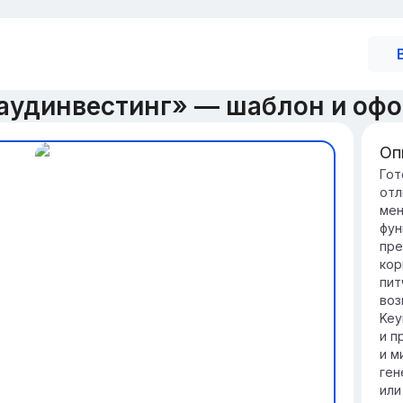
аудинвестинг» — шаблон и оф
Оп
Вв
Гот
отл
Кр
мен
фи
фун
вк
пре
пр
кор
Ис
пит
по
воз
го
Key
пр
и п
ин
и м
ген
или