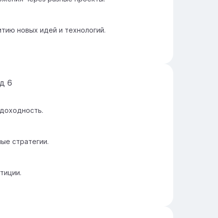
тию новых идей и технологий.
йд
6
 доходность.
ые стратегии.
тиции.