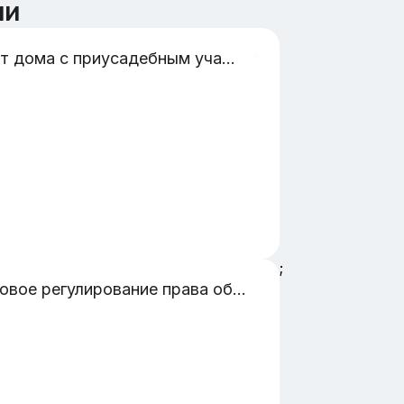
ии
макет дома с приусадебным участком
;
правовое регулирование права общей собственности