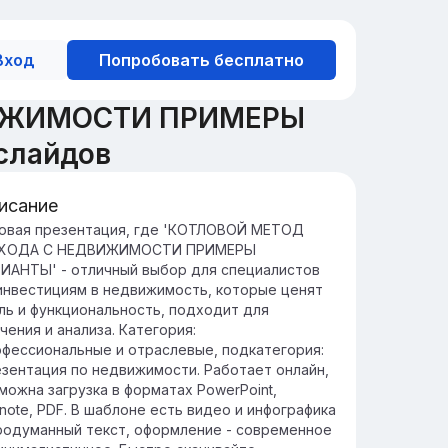
Вход
Попробовать бесплатно
ВИЖИМОСТИ ПРИМЕРЫ
слайдов
исание
едение в котловой метод дохода
овая презентация, где 'КОТЛОВОЙ МЕТОД
ХОДА С НЕДВИЖИМОСТИ ПРИМЕРЫ
тловой метод — это способ
ИАНТЫ' - отличный выбор для специалистов
спределения доходов от недвижимости, в
инвестициям в недвижимость, которые ценят
тором все доходы объединяются в
ль и функциональность, подходит для
иную 'котловую' массу для дальнейшего
чения и анализа. Категория:
спределения.
фессиональные и отраслевые, подкатегория:
от метод позволяет эффективно
зентация по недвижимости. Работает онлайн,
равлять доходами от различных объектов
можна загрузка в форматах PowerPoint,
движимости, обеспечивая более гибкое
note, PDF. В шаблоне есть видео и инфографика
спределение и контроль финансовых
родуманный текст, оформление - современное
оков.