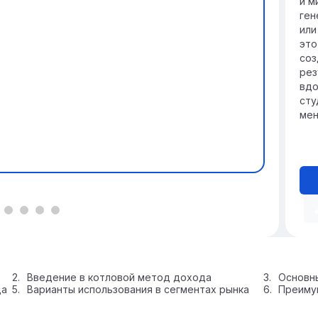
и м
ген
или
это
соз
рез
вдо
сту
мен
Введение в котловой метод дохода
Основн
да
Варианты использования в сегментах рынка
Преиму