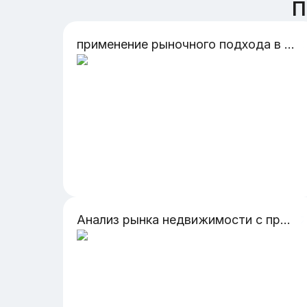
П
применение рыночного подхода в условиях современного российского рынка недвижимости: преимущства и недостатки
Анализ рынка недвижимости с применением алгоритмов машинного обучения