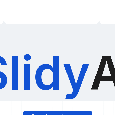
Slidy
A