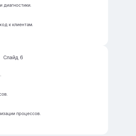
и диагностики.
од к клиентам.
Слайд
6
.
сов.
мизации процессов.