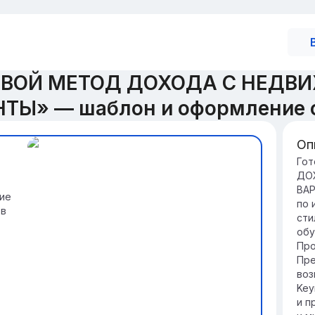
ЛОВОЙ МЕТОД ДОХОДА С НЕД
ТЫ» — шаблон и оформление 
Оп
Вв
Гот
ДО
Ко
ВАР
ра
ие
по 
ко
 в
сти
ед
обу
ра
Про
Эт
Пре
уп
воз
не
Key
ра
и п
пот