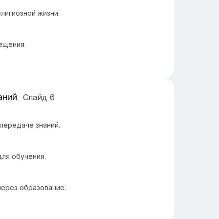
лигиозной жизни.
ещения.
аний
Слайд
6
передаче знаний.
для обучения.
ерез образование.