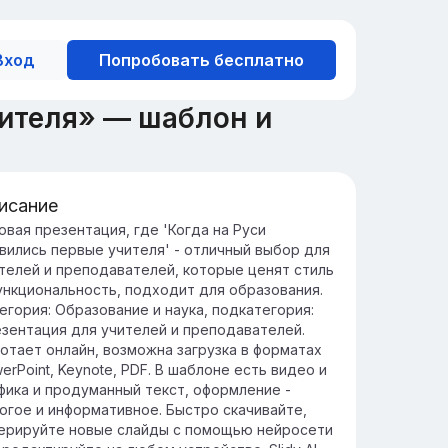
Вход
Попробовать бесплатно
чителя» — шаблон и
исание
ачение образования в Древней
овая презентация, где 'Когда на Руси
вились первые учителя' - отличный выбор для
си
телей и преподавателей, которые ценят стиль
разование в Древней Руси играло
ункциональность, подходит для образования.
ючевую роль в формировании культурной
егория: Образование и наука, подкатегория:
духовной идентичности общества.
зентация для учителей и преподавателей.
 Руси обучение велось в монастырях и
отает онлайн, возможна загрузка в форматах
яжеских школах, что способствовало
erPoint, Keynote, PDF. В шаблоне есть видео и
звитию грамотности и письменности.
фика и продуманный текст, оформление -
огое и информативное. Быстро скачивайте,
ерируйте новые слайды с помощью нейросети