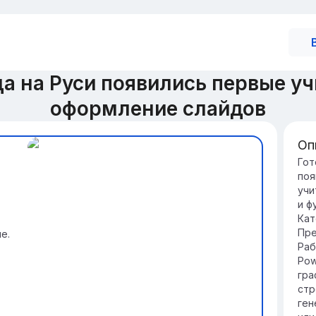
а на Руси появились первые у
оформление слайдов
Оп
Зн
Гот
поя
Ру
учи
Об
и ф
кл
Кат
и 
Пре
е.
На
Раб
кн
Pow
ра
гра
стр
ген