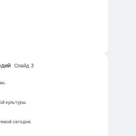
одий
Слайд
3
ян.
ой культуры.
уемой сегодня.