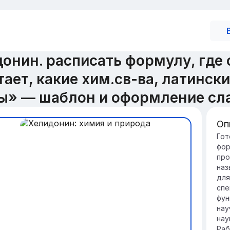
онин. расписать формулу, где 
тает, какие хим.св-ва, латинск
ы» — шаблон и оформление сл
Оп
Вв
Гот
фор
Хе
про
со
наз
св
для
Из
спе
ег
фун
ме
нау
нау
Раб