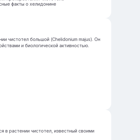
сные факты о хелидонине
ии чистотел большой (Chelidonium majus). Он
ойствами и биологической активностью.
я в растении чистотел, известный своими