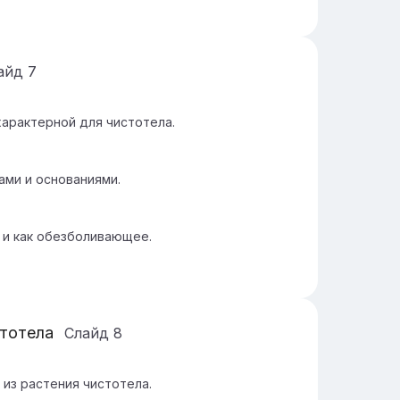
айд
7
арактерной для чистотела.
ами и основаниями.
 и как обезболивающее.
стотела
Слайд
8
из растения чистотела.