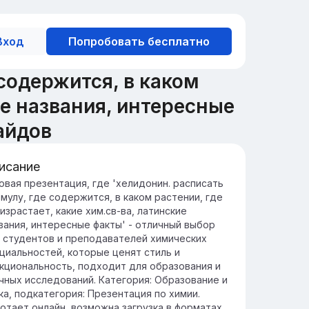
Вход
Попробовать бесплатно
содержится, в каком
ие названия, интересные
айдов
исание
едение в тему хелидонина
овая презентация, где 'хелидонин. расписать
мулу, где содержится, в каком растении, где
лидонин - это алкалоид, который
израстает, какие хим.св-ва, латинские
держится в растении чистотел, известный
вания, интересные факты' - отличный выбор
оими фармакологическими свойствами.
 студентов и преподавателей химических
учение хелидонина важно для понимания
циальностей, которые ценят стиль и
о потенциального использования в
кциональность, подходит для образования и
дицине и фармакологии.
чных исследований. Категория: Образование и
ка, подкатегория: Презентация по химии.
отает онлайн, возможна загрузка в форматах