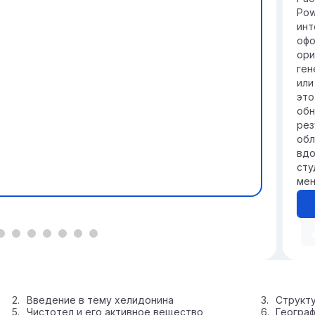
Pow
инт
офо
ори
ген
или
это
обн
рез
обл
вдо
сту
мен
Введение в тему хелидонина
Структу
Чистотел и его активное вещество
Географ