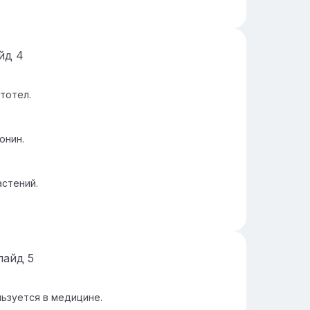
айд
4
тотел.
онин.
астений.
лайд
5
ьзуется в медицине.