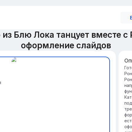
 из Блю Лока танцует вместе с
оформление слайдов
Оп
По
Гот
Рон
Да
Рон
ин
з
нап
ис
фун
со
Кат
Со
под
ис
тре
ко
фор
со
ест
ст
офо