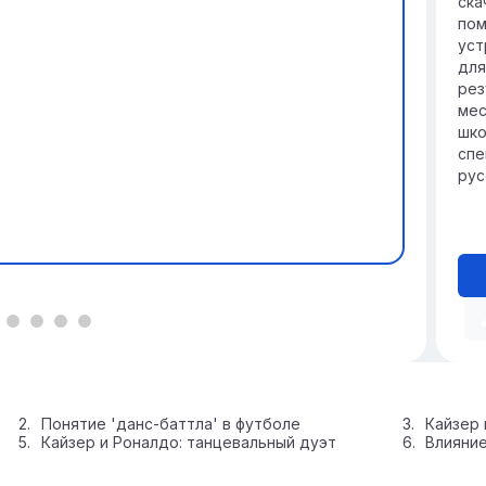
ска
пом
уст
для
рез
мес
шко
спе
рус
Понятие 'данс-баттла' в футболе
Кайзер 
Кайзер и Роналдо: танцевальный дуэт
Влияние