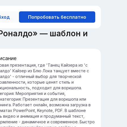
Вход
Попробовать бесплатно
 Роналдо» — шаблон и
исание
нятие 'данс-баттла' в футболе
овая презентация, где 'Танец Кайзера из 'с
алдо' Кайзер из Блю Лока танцует вместе с
нс-баттлы в футболе представляют собой
алдо' - отличный выбор для творческой
новационное сочетание спорта и
равленности, которые ценят стиль и
кусства, придавая матчам элемент шоу и
кциональность, подходит для воркшопа.
ревновательного духа.
егория: Мероприятия и события,
временные футбольные команды
категория: Презентация для воркшопа или
пользуют данс-баттлы для повышения
нинга. Работает онлайн, возможна загрузка в
мандного духа и вовлечения зрителей,
матах PowerPoint, Keynote, PDF. В шаблоне
здавая уникальную атмосферу на
ь видео и анимация и продуманный текст,
адионе.
рмление - динамичное и современное. Быстро