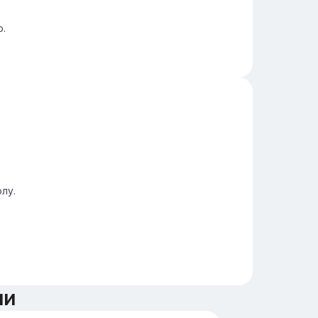
о.
лу.
ии