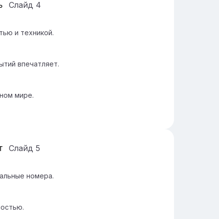
ь
Слайд
4
тью и техникой.
ытий впечатляет.
ном мире.
т
Слайд
5
альные номера.
ностью.