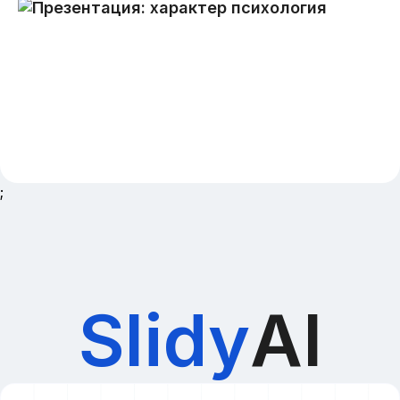
;
Slidy
AI