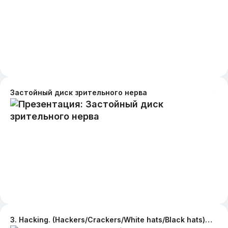
Застойный диск зрительного нерва
3. Hacking. (Hackers/Crackers/White hats/Black hats) A) The history of Hacking. B) Famous hackers of 20th/21st Century