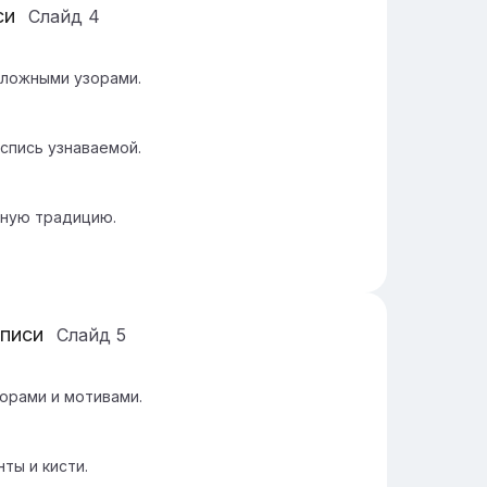
си
Слайд
4
сложными узорами.
спись узнаваемой.
рную традицию.
списи
Слайд
5
орами и мотивами.
ты и кисти.