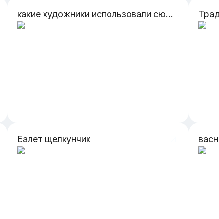
какие художники использовали сюжет произведения "Ромео и Джульетта" в своих скульптурах?
Балет щелкунчик
васн