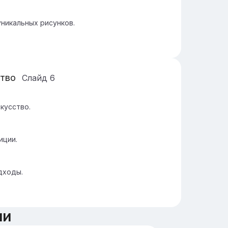
никальных рисунков.
ство
Слайд
6
кусство.
иции.
дходы.
ии