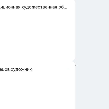
Традиционная художественная обработка металла у бурят на примере ювелирного искусства и чеканки
;
ецов художник