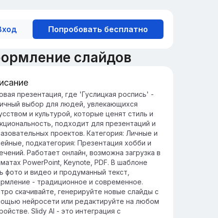
Вход
Попробовать бесплатно
формление слайдов
исание
едение в Гуслицкую роспись
овая презентация, где 'Гуслицкая роспись' -
ичный выбор для людей, увлекающихся
лицкая роспись возникла в XV веке и
усством и культурой, которые ценят стиль и
итается неотъемлемой частью русской
кциональность, подходит для презентаций и
льтурной традиции, отражая богатство и
азовательных проектов. Категория: Личные и
знообразие народного искусства.
ейные, подкатегория: Презентация хобби и
уникальные узоры и символика не только
ечений. Работает онлайн, возможна загрузка в
рашают предметы быта, но и передают
матах PowerPoint, Keynote, PDF. В шаблоне
убокое философское наследие, сохраняя
ь фото и видео и продуманный текст,
адиции прошлого.
рмление - традиционное и современное.
тро скачивайте, генерируйте новые слайды с
ощью нейросети или редактируйте на любом
ройстве. Slidy AI - это интеграция с