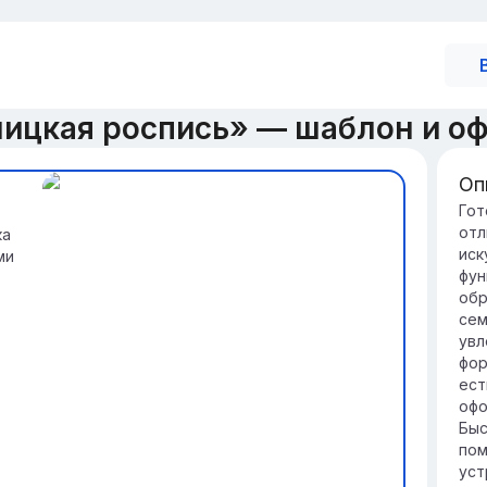
лицкая роспись» — шаблон и о
Оп
Вв
Гот
отл
ка
Гус
иск
ми
сч
фун
ку
обр
ра
сем
Её 
увл
ук
фор
гл
ест
тр
офо
Быс
пом
уст