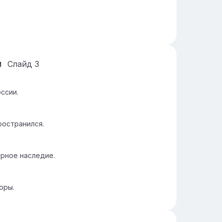
и
Слайд
3
оссии.
ространился.
урное наследие.
оры.