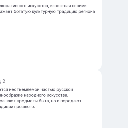
екоративного искусства, известная своими
ражает богатую культурную традицию региона
д
2
ается неотъемлемой частью русской
знообразие народного искусства.
украшают предметы быта, но и передают
адиции прошлого.