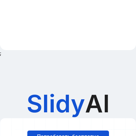
;
Slidy
AI