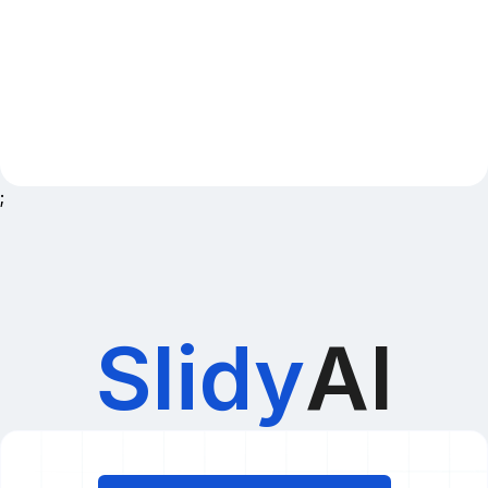
;
Slidy
AI