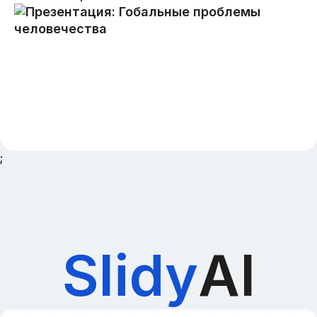
;
Slidy
AI