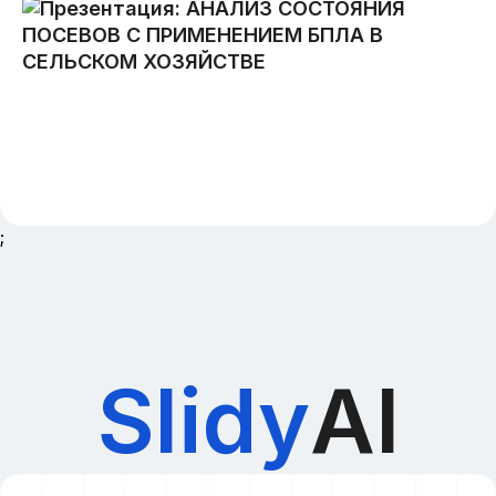
;
Slidy
AI