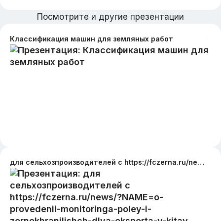
Посмотрите и другие презентации
Классификация машин для земляных работ
для сельхозпроизводителей с https://fczerna.ru/news/?NAME=o-provedenii-monitoringa-poley-i-zernokhranilishch-dlya-eksporta-v-kitay