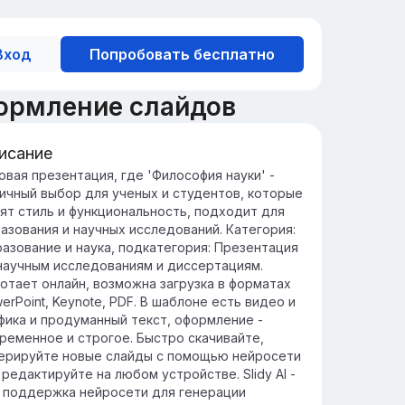
Вход
Попробовать бесплатно
ормление слайдов
исание
ределение и цель философии
овая презентация, где 'Философия науки' -
ичный выбор для ученых и студентов, которые
уки
ят стиль и функциональность, подходит для
лософия науки исследует основы, методы
азования и научных исследований. Категория:
мпликации науки, стремясь понять, как
азование и наука, подкатегория: Презентация
вивается научное знание и его роль в
научным исследованиям и диссертациям.
ществе.
отает онлайн, возможна загрузка в форматах
ль философии науки заключается в
erPoint, Keynote, PDF. В шаблоне есть видео и
итическом анализе научных теорий и
фика и продуманный текст, оформление -
актик, что помогает определить их
ременное и строгое. Быстро скачивайте,
стоверность и эффективность.
ерируйте новые слайды с помощью нейросети
 редактируйте на любом устройстве. Slidy AI -
 поддержка нейросети для генерации