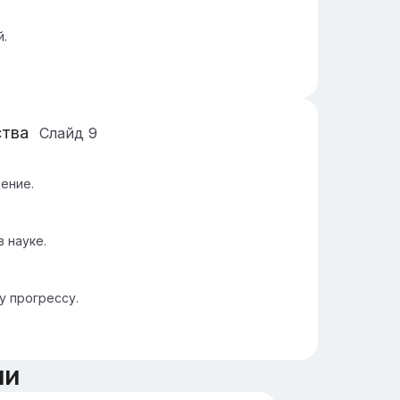
й.
ства
Слайд
9
ение.
 науке.
у прогрессу.
ии