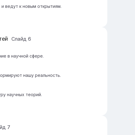
и ведут к новым открытиям.
тей
Слайд
6
ие в научной сфере.
формируют нашу реальность.
ру научных теорий.
айд
7