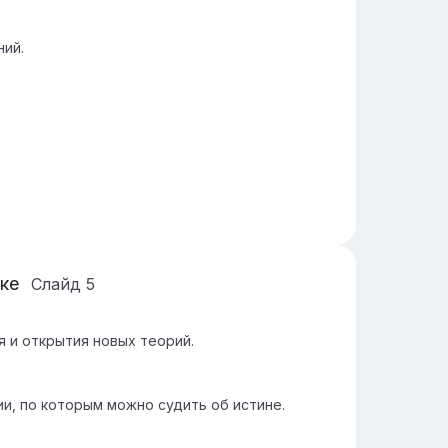
ний.
уке
Слайд
5
 и открытия новых теорий.
и, по которым можно судить об истине.