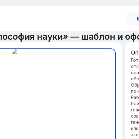
лософия науки» — шаблон и оф
Оп
Оп
Гот
отл
на
цен
Фи
обр
и и
Обр
раз
по 
об
Раб
Це
Pow
кр
гра
пр
сов
до
ген
или
это