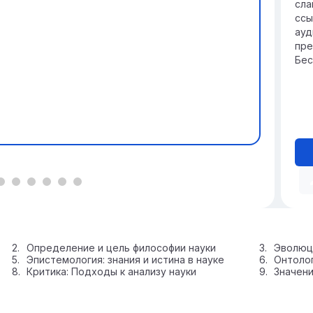
сла
ссы
ауд
пре
Бес
Определение и цель философии науки
Эволюц
Эпистемология: знания и истина в науке
Онтолог
Критика: Подходы к анализу науки
Значени