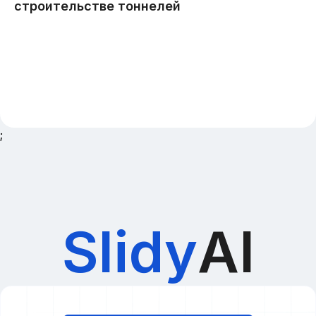
;
Slidy
AI