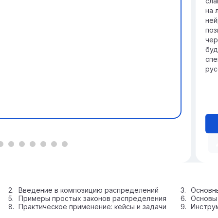
сла
на 
ней
поз
чер
буд
спе
рус
Введение в композицию распределений
Основны
Примеры простых законов распределения
Основы
Практическое применение: кейсы и задачи
Инстру