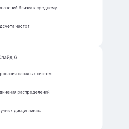
значений близка к среднему.
дсчета частот.
Слайд
6
рования сложных систем.
динения распределений.
аучных дисциплинах.