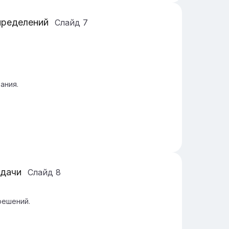
пределений
Слайд
7
ания.
адачи
Слайд
8
решений.