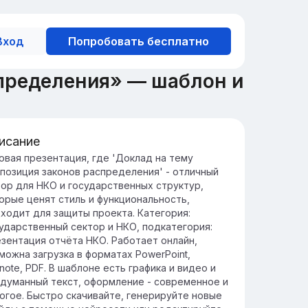
Вход
Попробовать бесплатно
спределения» — шаблон и
исание
едение в композицию
овая презентация, где 'Доклад на тему
позиция законов распределения' - отличный
спределений
ор для НКО и государственных структур,
мпозиция законов распределения
орые ценят стиль и функциональность,
зволяет объединять несколько
ходит для защиты проекта. Категория:
спределений для моделирования сложных
ударственный сектор и НКО, подкатегория:
атистических зависимостей.
зентация отчёта НКО. Работает онлайн,
учение композиций распределений
можна загрузка в форматах PowerPoint,
огает в анализе данных,
note, PDF. В шаблоне есть графика и видео и
огнозировании и улучшении качества
думанный текст, оформление - современное и
шений в различных областях науки и
огое. Быстро скачивайте, генерируйте новые
неса.