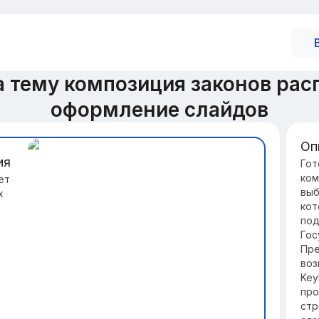
 тему композиция законов ра
оформление слайдов
Оп
ия
Вв
Гот
ком
ет
ра
выб
х
Ко
кот
по
под
ра
Гос
ст
Пре
Из
воз
пом
Key
пр
про
ре
стр
биз