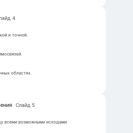
лайд
4
ой и точной.
имосвязей.
чных областях.
ления
Слайд
5
у всеми возможными исходами.