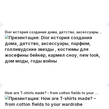
Dior история создания дома, детство, аксессуары, парфюм, голливудские звезды , костюмы для жосефины бейкер, кармел сноу, new look, дом моды, годы войны
How are T-shirts made? – from cotton fields to your wardrobe