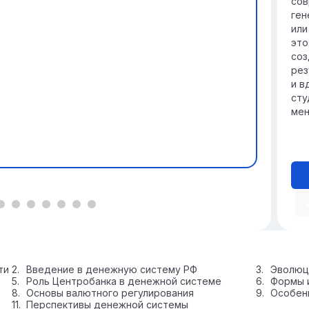
сов
ген
или
это
соз
рез
и в
сту
мен
ти
Введение в денежную систему РФ
Эволюц
Роль Центробанка в денежной системе
Формы и
Основы валютного регулирования
Особенн
Перспективы денежной системы