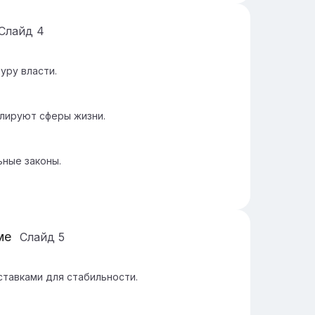
Слайд
4
уру власти.
лируют сферы жизни.
ьные законы.
ме
Слайд
5
тавками для стабильности.