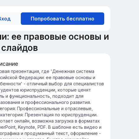
Вход
Попробовать бесплатно
: ее правовые основы и
 слайдов
исание
едение в денежную систему РФ
овая презентация, где 'Денежная система
сийской Федерации: ее правовые основы и
нежная система России играет ключевую
бенности' - отличный выбор для специалистов
ль в экономической стабильности страны,
тудентов юриспруденции, которые ценят
еспечивая надежность финансовых
ль и функциональность, подходит для
ераций.
азования и профессионального развития.
фективная денежная система
егория: Профессиональные и отраслевые,
ддерживает экономический рост,
категория: Презентация по юриспруденции.
особствует инвестициям и регулирует
отает онлайн, возможна загрузка в форматах
фляционные процессы.
erPoint, Keynote, PDF. В шаблоне есть видео и
ографика и продуманный текст, оформление -