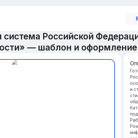
 система Российской Федерации
ости» — шаблон и оформление
Оп
Вв
Гот
Рос
Де
осо
ро
и с
об
сти
оп
обр
Эф
Кат
по
под
сп
Раб
ин
Pow
инф