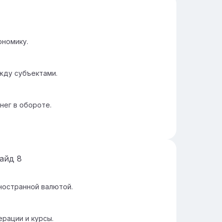
ономику.
жду субъектами.
нег в обороте.
лайд
8
ностранной валютой.
рации и курсы.