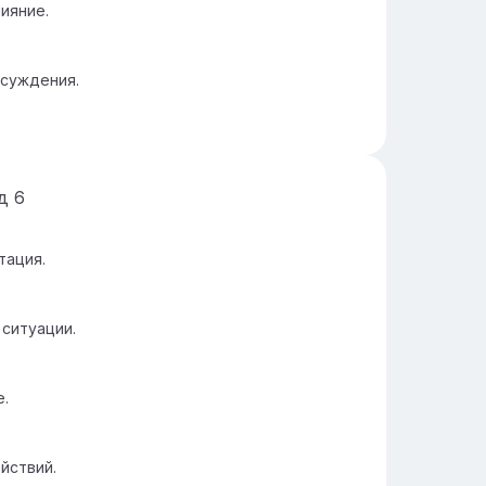
ияние.
бсуждения.
йд
6
тация.
 ситуации.
е.
йствий.