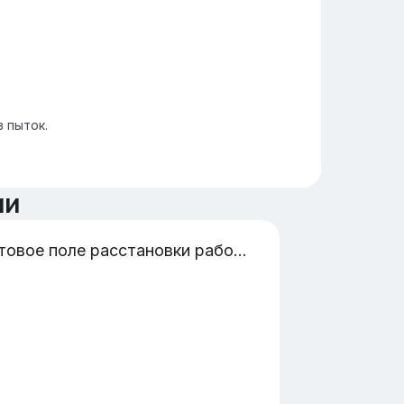
 пыток.
ии
квантовое поле расстановки работа с подсознанием диагностики биополе