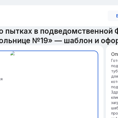
 о пытках в подведомственной
больнице №19» — шаблон и офо
Оп
Вв
Гот
под
бо
туб
Де
для
ся
из
кот
пр
под
Ра
Здр
по
кли
ши
заг
пр
шаб
про