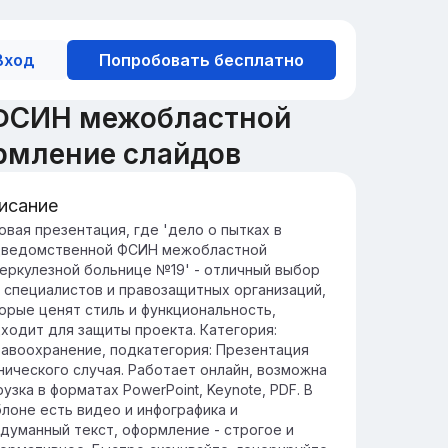
Вход
Попробовать бесплатно
 ФСИН межобластной
рмление слайдов
исание
едение в дело о пытках в
овая презентация, где 'дело о пытках в
ведомственной ФСИН межобластной
льнице №19
еркулезной больнице №19' - отличный выбор
ло о пытках в больнице №19 стало одним
 специалистов и правозащитных организаций,
 самых резонансных случаев нарушения
орые ценят стиль и функциональность,
ав человека в медицинских учреждениях.
ходит для защиты проекта. Категория:
ссмотрим ключевые моменты и
авоохранение, подкатегория: Презентация
следствия этого дела, которые вызвали
нического случая. Работает онлайн, возможна
рокий общественный резонанс и
рузка в форматах PowerPoint, Keynote, PDF. В
ивлекли внимание правозащитников.
лоне есть видео и инфографика и
думанный текст, оформление - строгое и