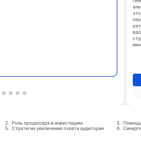
ген
или
это
пер
рез
вдо
сту
мен
Роль продюсера в инвестициях
Помощь 
Стратегии увеличения охвата аудитории
Синерг