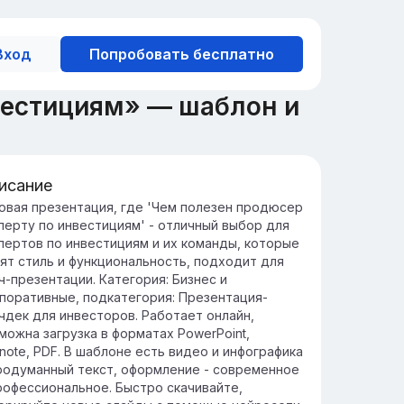
Вход
Попробовать бесплатно
вестициям» — шаблон и
исание
ль продюсера в инвестициях
овая презентация, где 'Чем полезен продюсер
перту по инвестициям' - отличный выбор для
одюсер играет ключевую роль в
пертов по инвестициям и их команды, которые
равлении проектами, обеспечивая
ят стиль и функциональность, подходит для
ординацию и контроль за всеми этапами
ч-презентации. Категория: Бизнес и
вестиционного процесса.
поративные, подкатегория: Презентация-
вестиционный продюсер помогает
чдек для инвесторов. Работает онлайн,
ивлекать ресурсы, минимизировать риски
можна загрузка в форматах PowerPoint,
оптимизировать доходность, что делает
note, PDF. В шаблоне есть видео и инфографика
о важным элементом в сфере инвестиций.
родуманный текст, оформление - современное
рофессиональное. Быстро скачивайте,