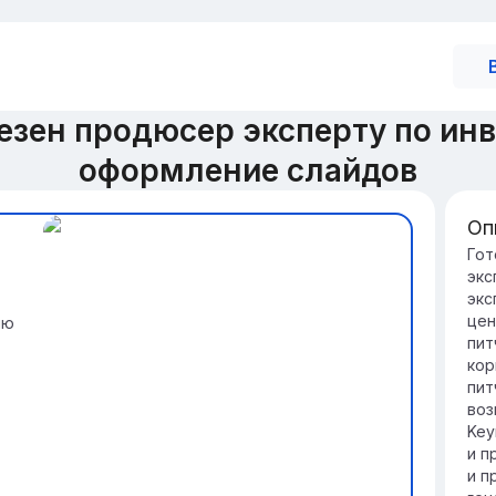
езен продюсер эксперту по ин
оформление слайдов
Оп
Ро
Гот
экс
Пр
экс
уп
цен
ию
ко
пит
ин
кор
Ин
пит
пр
воз
и 
Key
ег
и п
и п