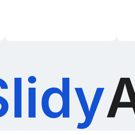
Slidy
A