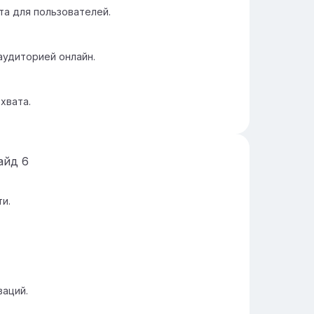
та для пользователей.
аудиторией онлайн.
хвата.
айд
6
и.
ваций.