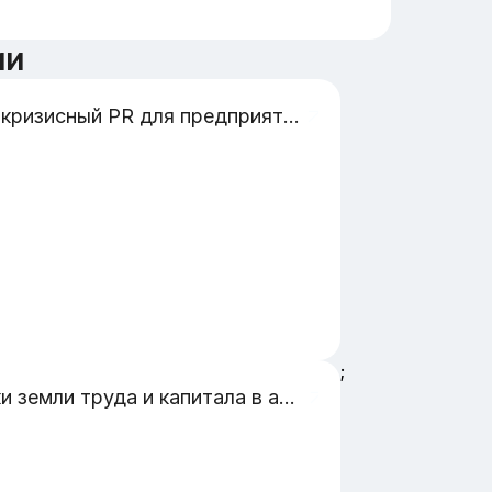
ии
Антикризисный PR для предприятия пищевой отрасли
;
рынки земли труда и капитала в агломерации в китае 20 века