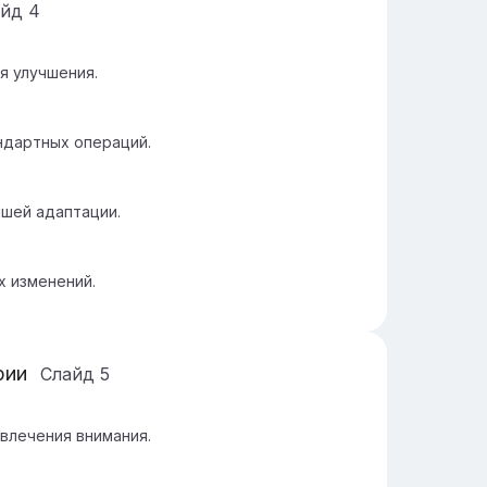
айд
4
я улучшения.
ндартных операций.
шей адаптации.
х изменений.
рии
Слайд
5
влечения внимания.