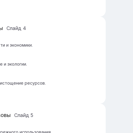
ы
Слайд
4
и и экономики.
 и экологии.
истощение ресурсов.
зовы
Слайд
5
режного использования.