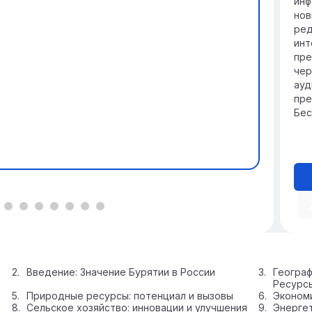
инф
нов
ред
инт
пре
чер
ауд
пре
Бес
Введение: Значение Бурятии в России
Геогра
Ресурс
Природные ресурсы: потенциал и вызовы
Эконом
Сельское хозяйство: инновации и улучшения
Энергет