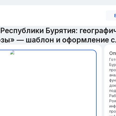
Республики Бурятия: географи
озы» — шаблон и оформление с
Оп
Вв
Гот
Бур
х
Ро
про
Бу
ана
и 
фун
тр
док
Ре
под
пр
Раб
Ба
Pow
эк
инф
по
про