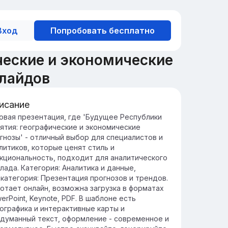
Вход
Попробовать бесплатно
ческие и экономические
лайдов
исание
едение: Значение Бурятии в
овая презентация, где 'Будущее Республики
ятия: географические и экономические
ссии
гнозы' - отличный выбор для специалистов и
рятия играет ключевую роль в культурном
литиков, которые ценят стиль и
экономическом развитии Сибири, соединяя
кциональность, подходит для аналитического
адиции и современные технологии.
лада. Категория: Аналитика и данные,
гион обладает значительными
категория: Презентация прогнозов и трендов.
иродными ресурсами, включая озеро
отает онлайн, возможна загрузка в форматах
йкал, что делает его важным для
erPoint, Keynote, PDF. В шаблоне есть
ологического и туристического
ографика и интерактивные карты и
тенциала России.
думанный текст, оформление - современное и