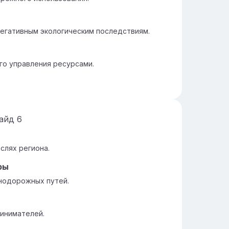
егативным экологическим последствиям.
го управления ресурсами.
айд
6
слях региона.
ры
нодорожных путей.
инимателей.