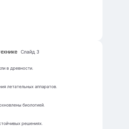
технике
Слайд
3
ли в древности.
ния летательных аппаратов.
охновлены биологией.
стойчивых решениях.