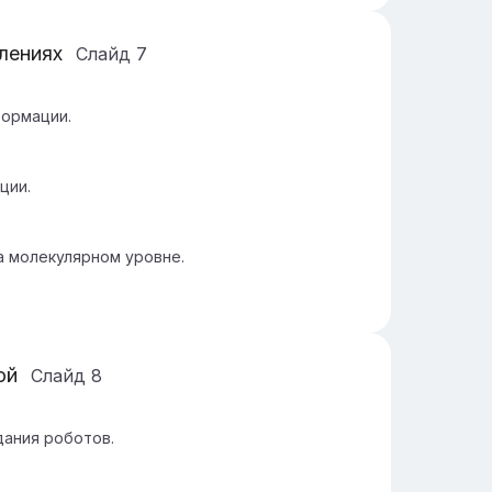
лениях
Слайд
7
формации.
ции.
а молекулярном уровне.
ой
Слайд
8
дания роботов.