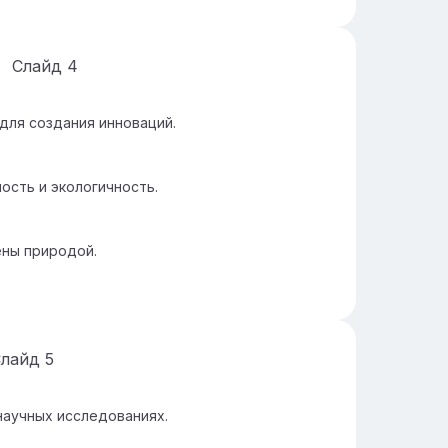
Слайд
4
для создания инноваций.
сть и экологичность.
ены природой.
Слайд
5
научных исследованиях.