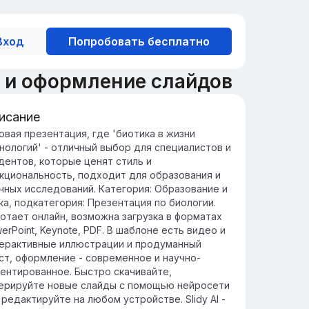
Вход
Попробовать бесплатно
н и оформление слайдов
исание
едение в понятие биотики
овая презентация, где 'биотика в жизни
нологий' - отличный выбор для специалистов и
отика изучает взаимодействие живых
дентов, которые ценят стиль и
анизмов с их средой и роль этих
кциональность, подходит для образования и
оцессов в природных экосистемах.
чных исследований. Категория: Образование и
хнологии, основанные на биотике,
ка, подкатегория: Презентация по биологии.
могают разработать инновационные
отает онлайн, возможна загрузка в форматах
шения в медицине, сельском хозяйстве и
erPoint, Keynote, PDF. В шаблоне есть видео и
ране окружающей среды.
ерактивные иллюстрации и продуманный
ст, оформление - современное и научно-
ентированное. Быстро скачивайте,
ерируйте новые слайды с помощью нейросети
 редактируйте на любом устройстве. Slidy AI -