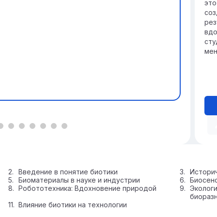
это
соз
рез
вдо
сту
мен
Введение в понятие биотики
Историч
Биоматериалы в науке и индустрии
Биосенс
Робототехника: Вдохновение природой
Экологи
биораз
Влияние биотики на технологии