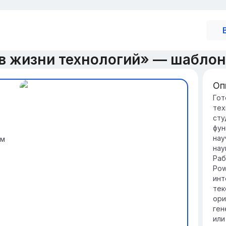
в жизни технологий» — шабло
Оп
Вв
Гот
тех
Би
сту
орг
фун
пр
нау
ам
Те
нау
по
Раб
ре
Pow
ох
инт
тек
ори
ген
или