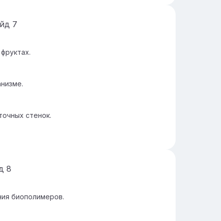
айд
7
фруктах.
анизме.
точных стенок.
йд
8
ия биополимеров.