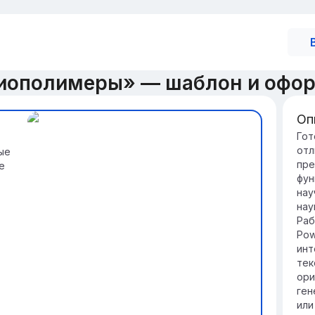
иополимеры» — шаблон и офо
Оп
Вв
Гот
отл
ые
Би
пре
е
иг
фун
орг
нау
ДНК
нау
Зн
Раб
уч
Pow
ге
инт
ст
тек
пр
ори
ген
или