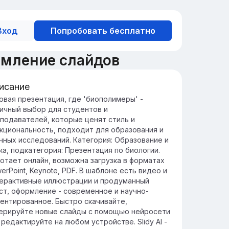
Вход
Попробовать бесплатно
рмление слайдов
исание
едение в биополимеры
овая презентация, где 'биополимеры' -
ичный выбор для студентов и
ополимеры - это природные полимеры,
подавателей, которые ценят стиль и
рающие ключевую роль в живых
кциональность, подходит для образования и
анизмах, включая такие молекулы, как
чных исследований. Категория: Образование и
, РНК и белки.
ка, подкатегория: Презентация по биологии.
ачение биополимеров огромно: они
отает онлайн, возможна загрузка в форматах
аствуют в хранении и передаче
erPoint, Keynote, PDF. В шаблоне есть видео и
нетической информации, формировании
ерактивные иллюстрации и продуманный
руктур и регуляции биохимических
ст, оформление - современное и научно-
оцессов.
ентированное. Быстро скачивайте,
ерируйте новые слайды с помощью нейросети
 редактируйте на любом устройстве. Slidy AI -