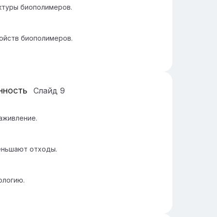
ктуры биополимеров.
ойств биополимеров.
нность
Слайд
9
аживление.
еньшают отходы.
ологию.