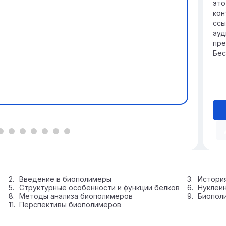
это
кон
ссы
ауд
пре
Бес
Введение в биополимеры
Истори
Структурные особенности и функции белков
Нуклеин
Методы анализа биополимеров
Биопол
Перспективы биополимеров