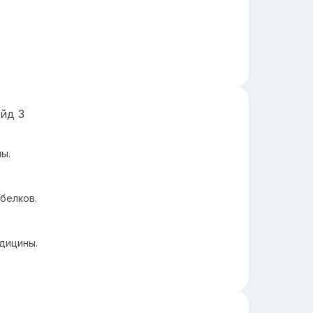
айд
3
ы.
белков.
дицины.