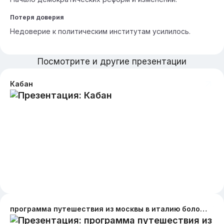
Потеря доверия
Недоверие к политическим институтам усилилось.
Посмотрите и другие презентации
Кабан
программа путешествия из москвы в италию болония. червия для участия в ironman b nehbpv d ytcrjkmrj ujhjljd uheggjq c hfpysvb ghbktnfvb jnktnfvb