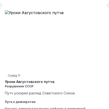
Слайд
11
Уроки Августовского путча
Разрушение СССР
Путч ускорил распад Советского Союза.
Путь к демократии
Начало демократических реформ и изменений.